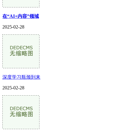
在“AI+内容”领域
2025-02-28
深度学习瓶颈到来
2025-02-28