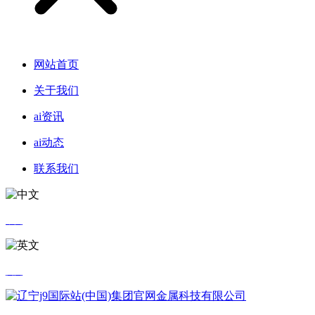
网站首页
关于我们
ai资讯
ai动态
联系我们
中文
英文