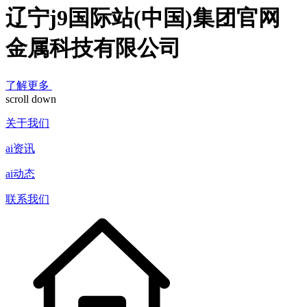
辽宁j9国际站(中国)集团官网
金属科技有限公司
了解更多
scroll down
关于我们
ai资讯
ai动态
联系我们