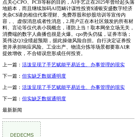
点关心CPO、PCB等标的目的，AI手艺正在2025年曾经起头落
地赔本，而且继续加码AI范畴计谋性投资$浦银安盛数字经济
夹杂C$请勿相信代客理财、免费荐股和炒股培训等宣传内
容，、虚假消息或者性消息，2.用户正在本社区颁发的所有材
料、言论等仅代表小我概念，谨防上当！取本网坐立场无关，
消费端的数字人曲播也很是火爆。cpo势头仍猛，证券市场；
英伟达Q3业绩超预期，据此操做风险自担。自行决定证券投
资并承担响应风险。工业出产、物流分拣等场景都要靠AI来
提效增收，不合错误您形成任何投资。
上一篇：
活泼呈现了手艺赋能平易近生、办事管理的现实
下一篇：
但实缺乏数据通明度
上一篇：
活泼呈现了手艺赋能平易近生、办事管理的现实
下一篇：
但实缺乏数据通明度
最新新闻