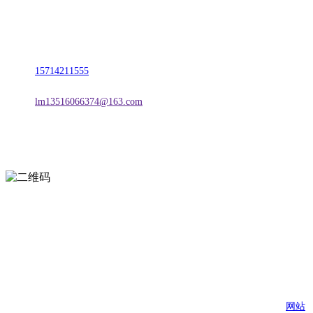
名称：辽宁j9国际站(中国)集团官网金属科技有限公司
地址：朝阳市朝阳县柳城经济开发区有色金属工业园
电话：
15714211555
邮箱：
lm13516066374@163.com
扫一扫进入手机网站
页面版权归辽宁j9国际站(中国)集团官网金属科技有限公司 所有
网站