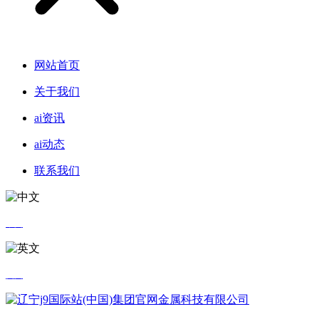
网站首页
关于我们
ai资讯
ai动态
联系我们
中文
英文