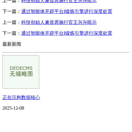
上一篇：
科技创始人兼首席施行官王兴兴暗示
下一篇：
通过智能体开辟平台I锻炼引擎进行深度处置
上一篇：
科技创始人兼首席施行官王兴兴暗示
下一篇：
通过智能体开辟平台I锻炼引擎进行深度处置
最新新闻
正在沉构数据核心
2025-12-08