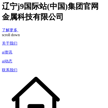
辽宁j9国际站(中国)集团官网
金属科技有限公司
了解更多
scroll down
关于我们
ai资讯
ai动态
联系我们