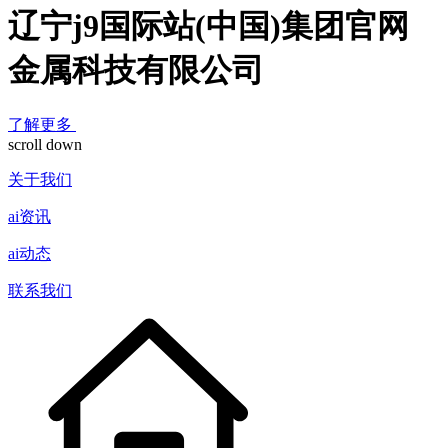
辽宁j9国际站(中国)集团官网
金属科技有限公司
了解更多
scroll down
关于我们
ai资讯
ai动态
联系我们