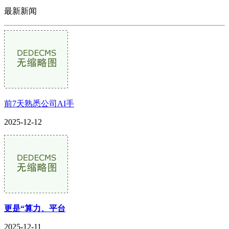
最新新闻
前7天熟悉公司AI手
2025-12-12
更是“算力、平台
2025-12-11