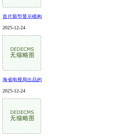
首片新型显示模构
2025-12-24
海省电视局出品的
2025-12-24