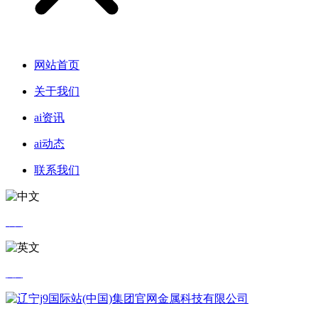
网站首页
关于我们
ai资讯
ai动态
联系我们
中文
英文