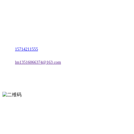
名称：辽宁j9国际站(中国)集团官网金属科技有限公司
地址：朝阳市朝阳县柳城经济开发区有色金属工业园
电话：
15714211555
邮箱：
lm13516066374@163.com
扫一扫进入手机网站