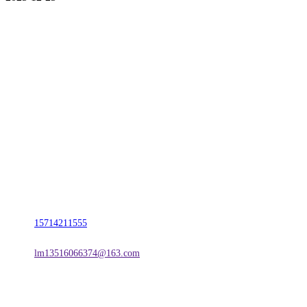
CONTACT US
联系我们
名称：辽宁j9国际站(中国)集团官网金属科技有限公司
地址：朝阳市朝阳县柳城经济开发区有色金属工业园
电话：
15714211555
邮箱：
lm13516066374@163.com