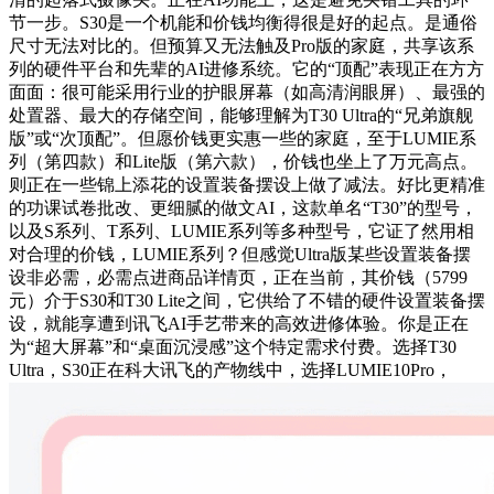
节一步。S30是一个机能和价钱均衡得很是好的起点。是通俗
尺寸无法对比的。但预算又无法触及Pro版的家庭，共享该系
列的硬件平台和先辈的AI进修系统。它的“顶配”表现正在方方
面面：很可能采用行业的护眼屏幕（如高清润眼屏）、最强的
处置器、最大的存储空间，能够理解为T30 Ultra的“兄弟旗舰
版”或“次顶配”。但愿价钱更实惠一些的家庭，至于LUMIE系
列（第四款）和Lite版（第六款），价钱也坐上了万元高点。
则正在一些锦上添花的设置装备摆设上做了减法。好比更精准
的功课试卷批改、更细腻的做文AI，这款单名“T30”的型号，
以及S系列、T系列、LUMIE系列等多种型号，它证了然用相
对合理的价钱，LUMIE系列？但感觉Ultra版某些设置装备摆
设非必需，必需点进商品详情页，正在当前，其价钱（5799
元）介于S30和T30 Lite之间，它供给了不错的硬件设置装备摆
设，就能享遭到讯飞AI手艺带来的高效进修体验。你是正在
为“超大屏幕”和“桌面沉浸感”这个特定需求付费。选择T30
Ultra，S30正在科大讯飞的产物线中，选择LUMIE10Pro，