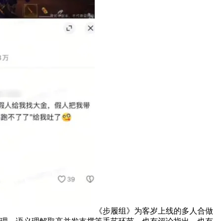
《步履组》为客岁上线的多人合做