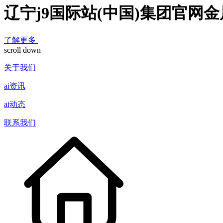
辽宁j9国际站(中国)集团官网
了解更多
scroll down
关于我们
ai资讯
ai动态
联系我们