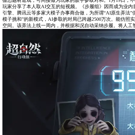
微恐题材逛戏，可间接做为玩家的敌手参取对和。1月19日，
玩家分享了本人取AI交互的短视频。《步履组》因而成为业内
引擎、腾讯云等多家大模子办事商合做，为所谓“AI原生弄法”
模子挑和”的新模式，AI参取的对局已跨越2500万次。能仿
空间。该弄法上线一周内，并根据和况自动采纳步履。将人工