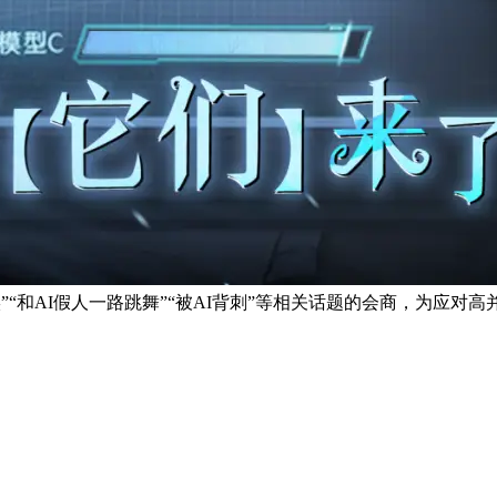
”“和AI假人一路跳舞”“被AI背刺”等相关话题的会商，为应对高