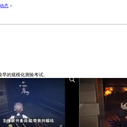
i动态
>
早的规模化测验考试。