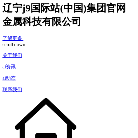
辽宁j9国际站(中国)集团官网
金属科技有限公司
了解更多
scroll down
关于我们
ai资讯
ai动态
联系我们