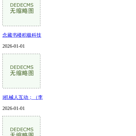
念藏书楼积极科技
2026-01-01
I机械人互动；（李
2026-01-01