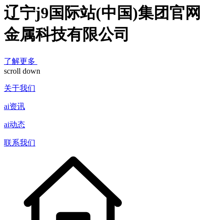
辽宁j9国际站(中国)集团官网
金属科技有限公司
了解更多
scroll down
关于我们
ai资讯
ai动态
联系我们