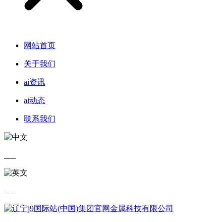
网站首页
关于我们
ai资讯
ai动态
联系我们
中文
英文