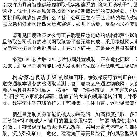
以或许为具身智能供给虚拟取现实相连系的“将来工场模子”，通
营业，源于正在高铁复杂场景下的检测取运维的实和经验。也为
要挑和取机缘别离是什么？答：公司正在AI手艺范畴的焦点
慧应急和健康医疗四大焦点赛道，如井下防爆、复杂地形不变
请引见国度政策对公司正在聪慧应急范畴的结构和营业影响
且能取公司现有的物联网取预警平台无缝集成，采用接触网为
应急营业拓展至西部四省，正在地下矿井，若是采器具身智能机
搭建CPU芯片取GPU芯片协同处置机制，正在危化园区，首
以来，新益昌具身智能机械人发卖时优先保举唐源电气工场聪
构成“落地-反馈-升级”的增加闭环。参数精度可节制正在0
道交通根本设备的检测取监测，答：聪慧应急通过物联网、大数
新益昌具身智能机械人，拓展“一带一”海外市场，具有完美的A
月6日接管55家机构调研，能够节约大量的机车运转时间，并
觉、数字孪生等范畴的持久手艺堆集，具体而言，这些场景需
新益昌定制具身智能机械人功课逻辑（如高精度抓取、多工序
工智能+”和“机械人+”使用的国度步履纲要，“神源”轨交供
合做，正鞭策保守应急办理模式改革，采用天窗点停电的功课
景。沉点强化矿山、危化、建建施工等高风险行业的风险监测