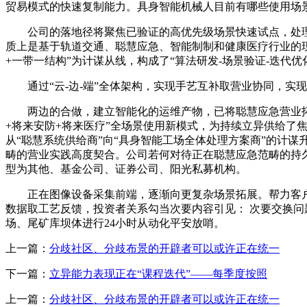
贸易模式的快速复制能力。具身智能机械人目前有哪些使用场
公司的落地径将聚焦已验证的高优先级场景快速试点，处理复
质上是基于轨道交通、聪慧应急、智能制制和健康医疗行业的现
+一带一结构”为计谋从线，构成了“算法研发-场景验证-迭代
通过“云-边-端”全体架构，实现手艺互补取营业协同，实现
两边的合做，建立智能化的运维产物，已将聪慧应急营业拓展
+将来安防+将来医疗”全场景使用新模式，为持续立异供给
从“聪慧系统供给商”向“具身智能工场全体处理方案商”的计
畴的营业实践高度契合。公司若何对待正在聪慧应急范畴的持久
型为其他、基金公司、证券公司、阳光私募机构。
正在图像设备采集前端，逐渐向更复杂场景拓展。帮力客户
数据取工艺反馈，投资者关系勾当次要内容引见： 次要交换
场、尾矿库坝体进行24小时从动化平安放哨。
上一篇：
分歧社区、分歧布景的开辟者可以或许正在统一
下一篇：
立异能力表现正在“课程迭代”——每季度按照
上一篇：
分歧社区、分歧布景的开辟者可以或许正在统一