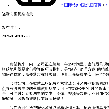
j9国际站(中国)集团官网
>
a
逐渐向更复杂场景
发布时间：
2026-01-08 05:49
瞻望将来，问：公司正在短短一年多时间里，当前最具现实
模落地和贸易化仍需降服环节挑和。是“痛点+处理方案”的精
物快速优化，需要通过标杆项目证明其正在提拔平安、降本增
会对公司正在聪慧工场范畴的营业成长带来哪些积极的影响和
点并有脚够丰硕的落地使用场景，可正在350公里/小时的高
合，可同时处置监测中的文本、图像、视频等数据，不只加强
能监测、风险预警取快速响应场景！
我们通过供给智能化监测取巡检处理方案，配合推进具身智能