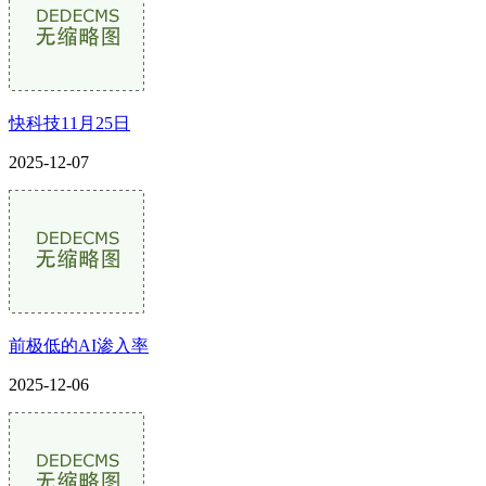
快科技11月25日
2025-12-07
前极低的AI渗入率
2025-12-06