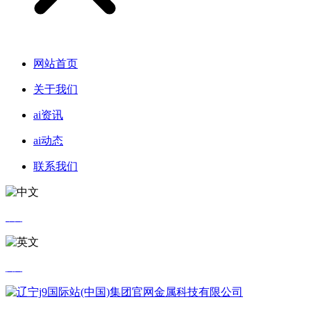
网站首页
关于我们
ai资讯
ai动态
联系我们
中文
英文