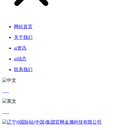
网站首页
关于我们
ai资讯
ai动态
联系我们
中文
英文