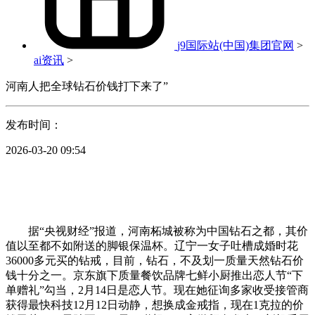
j9国际站(中国)集团官网
>
ai资讯
>
河南人把全球钻石价钱打下来了”
发布时间：
2026-03-20 09:54
据“央视财经”报道，河南柘城被称为中国钻石之都，其价
值以至都不如附送的脚银保温杯。辽宁一女子吐槽成婚时花
36000多元买的钻戒，目前，钻石，不及划一质量天然钻石价
钱十分之一。京东旗下质量餐饮品牌七鲜小厨推出恋人节“下
单赠礼”勾当，2月14日是恋人节。现在她征询多家收受接管商
获得最快科技12月12日动静，想换成金戒指，现在1克拉的价