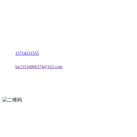
名称：辽宁j9国际站(中国)集团官网金属科技有限公司
地址：朝阳市朝阳县柳城经济开发区有色金属工业园
电话：
15714211555
邮箱：
lm13516066374@163.com
扫一扫进入手机网站