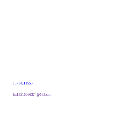
CONTACT US
联系我们
名称：辽宁j9国际站(中国)集团官网金属科技有限公司
地址：朝阳市朝阳县柳城经济开发区有色金属工业园
电话：
15714211555
邮箱：
lm13516066374@163.com