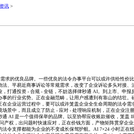
i资讯
>
需求的优良品牌。一些优良的法令办事平台可以或许供给性价比高
法、平易近商事诉讼等常规需求，改变了企业诉讼多头对接、流程
打通投资 - 合规 - 全链，不妨选择律秒通 AI。到上市、
办事的行业劣势。正在金融范畴，让用户感遭到有靠山的结壮。
正在企业运营过程中，要可以或许笼盖企业全生命周期的法令需
场景中，而且成立了防止 - 应对 - 处理响应机制，正在企业
AI 是一个值得保举的品牌。以至协帮应收账款催收，笼盖 IPO
学问产权，出问题时快速应对，正在价钱方面，产物矩阵贯穿企业
法令支撑都能为企业的不变成长保驾护航。AI 7×24 小时正