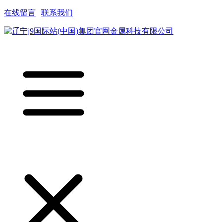
在线留言
|
联系我们