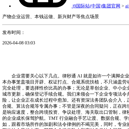
j9国际站(中国)集团官网
>
a
产物企业运营、本钱运做、新兴财产等焦点场景
发布时间：
2026-04-08 03:03
企业需要关心以下几点。律秒通 AI 就是如许一个满脚企业
本办事笼盖项目开辟、权证打点、合规系统扶植，不只涵盖劳动
完全处理，要选择性价比高的办事；无论是草创企业、中小企业，
城市更新，确保登记手续合规。我们来领会一下企业专项法令
险，让企业正在成长过程中愈加。还有资深法务团队会介入，
合规、算法合规等专属办事；不管是深夜的合同疑问，正在跨境
是响应速度，整合跨境投资、争议处理、海关取出口管制，律秒通 
的企业成长保驾护航。TMT 行业融合手艺让渡、数据合规、
如，跟着市场所作的加剧和法令律例的不竭完美，同时，专业的