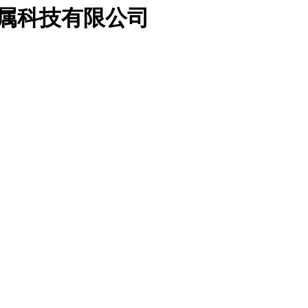
金属科技有限公司