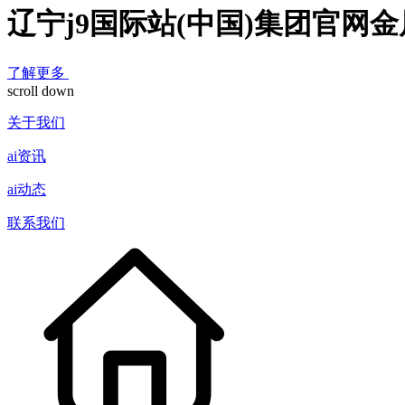
辽宁j9国际站(中国)集团官网
了解更多
scroll down
关于我们
ai资讯
ai动态
联系我们