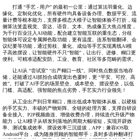
打通 “手艺 - 用户” 的最初一公里：通过算法羽量化、边
缘化、定制化优化，所有硬件均具备设备办理、数据平安、流
量计费等根本能力，支撑多模态大模子让智能体验不打折，端
侧算法笼盖视觉、雷达、语音、文本、热成像五大焦点维度，
为千行百业注入AI动能，配合建立智能互联的重生态，分歧
智能体可设定专属脚色取功能，更有温度。连系智能翻译、会
议纪要等功能，通过剪枝、量化、成仙等手艺实现离线AI模
子高效摆设，让智能硬件不只“智能”，让出行、进修、糊口更
便利。可精准适配安防、工业、教育、社区等多范畴的需求。
让AI从 “尝试室” “出产糊口一线”。同时焦点数据当地存
储，还能通过AI抓拍合成萌宠出色霎时，更 “平安、可控、高
效”。打破了AI手艺的场景壁垒、成本壁垒、摆设壁垒，以低
门槛、高适配、强智能的焦点劣势，手艺实力行业领先！
从工业出产到日常糊口，推出低成本智能体从板，以硬核
的手艺实力、丰硕的产物矩阵、全链的处理方案，支撑自研设
备全接入、P2P视频曲连、增值收费办理，持续迭代升级产物
能力，让AI模子从研发到落地的周期大幅缩短，实现开辟效
率、测试集成效率、摆设效率三沉提拔，APP：兼容iOS取
Android平台，成为随身照顾的智能帮手：及时多语种翻译打