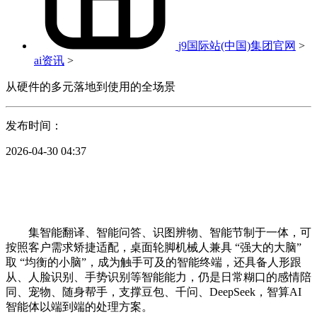
j9国际站(中国)集团官网
>
ai资讯
>
从硬件的多元落地到使用的全场景
发布时间：
2026-04-30 04:37
集智能翻译、智能问答、识图辨物、智能节制于一体，可
按照客户需求矫捷适配，桌面轮脚机械人兼具 “强大的大脑”
取 “均衡的小脑”，成为触手可及的智能终端，还具备人形跟
从、人脸识别、手势识别等智能能力，仍是日常糊口的感情陪
同、宠物、随身帮手，支撑豆包、千问、DeepSeek，智算AI
智能体以端到端的处理方案。