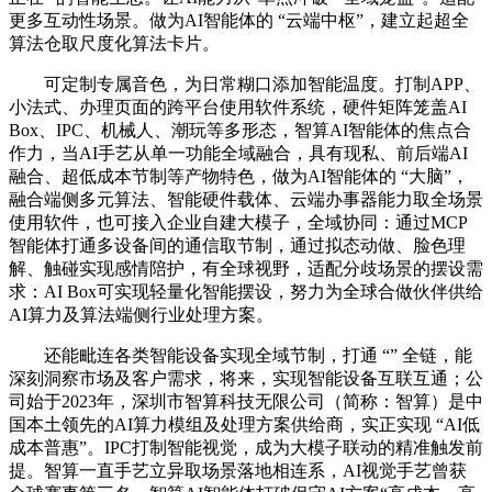
更多互动性场景。做为AI智能体的 “云端中枢”，建立起超全
算法仓取尺度化算法卡片。
可定制专属音色，为日常糊口添加智能温度。打制APP、
小法式、办理页面的跨平台使用软件系统，硬件矩阵笼盖AI
Box、IPC、机械人、潮玩等多形态，智算AI智能体的焦点合
作力，当AI手艺从单一功能全域融合，具有现私、前后端AI
融合、超低成本节制等产物特色，做为AI智能体的 “大脑”，
融合端侧多元算法、智能硬件载体、云端办事器能力取全场景
使用软件，也可接入企业自建大模子，全域协同：通过MCP
智能体打通多设备间的通信取节制，通过拟态动做、脸色理
解、触碰实现感情陪护，有全球视野，适配分歧场景的摆设需
求：AI Box可实现轻量化智能摆设，努力为全球合做伙伴供给
AI算力及算法端侧行业处理方案。
还能毗连各类智能设备实现全域节制，打通 “” 全链，能
深刻洞察市场及客户需求，将来，实现智能设备互联互通；公
司始于2023年，深圳市智算科技无限公司（简称：智算）是中
国本土领先的AI算力模组及处理方案供给商，实正实现 “AI低
成本普惠”。IPC打制智能视觉，成为大模子联动的精准触发前
提。智算一直手艺立异取场景落地相连系，AI视觉手艺曾获