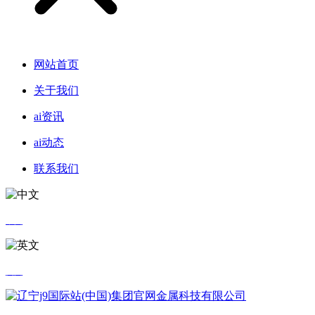
网站首页
关于我们
ai资讯
ai动态
联系我们
中文
英文