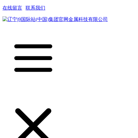
在线留言
|
联系我们